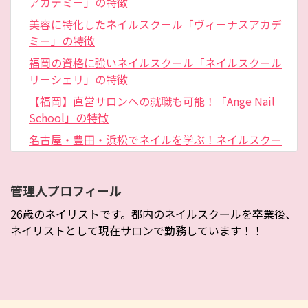
アカデミー」の特徴
美容に特化したネイルスクール「ヴィーナスアカデ
ミー」の特徴
福岡の資格に強いネイルスクール「ネイルスクール
リーシェリ」の特徴
【福岡】直営サロンへの就職も可能！「Ange Nail
School」の特徴
名古屋・豊田・浜松でネイルを学ぶ！ネイルスクー
ル「NAILX」の特徴
サロン経営についても学べる！「K-twoメイク&ネイ
管理人プロフィール
ルスクール」の特徴
26歳のネイリストです。都内のネイルスクールを卒業後、
北海道・帯広のネイルスクール「Pastime Nails」の
ネイリストとして現在サロンで勤務しています！！
特徴
即戦力ネイリストを育成！「SyiSyu Nail School」
の特徴
一流ネイリストの指導を受講！「有吉ひとみネイル